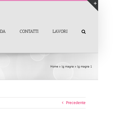
Toggle
area
barra
NDA
CONTATTI
LAVORI
scorrevole
Home
»
lg magna
»
lg magna 1
Precedente