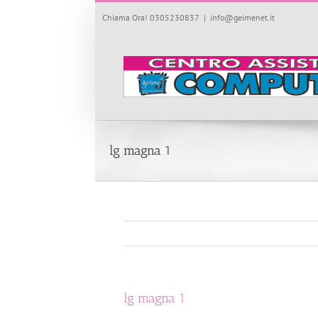
Salta
Chiama Ora! 0305230837
|
info@geimenet.it
al
contenuto
lg magna 1
lg magna 1